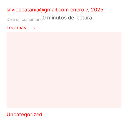
silvioacatania@gmail.com
enero 7, 2025
0 minutos de lectura
en
Dejá un comentario
PRENSA
Leer más
Uncategorized